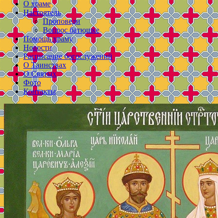
О храме
Настоятель
Проповеди
Вопрос батюшке
Помощь храму
Новости
Расписание богослужений
О Таинствах
О Святых
Фото
Контакты