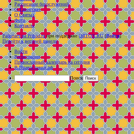
Расписание богослужений
О Таинствах
О Святых
Фото
Контакты
Работает на Prihod.ru
при поддержке
ORTOX.RU
[
Войти
]
Перейти к верхней панели
Войти
Регистрация
Православный календарь на сегодня
В-Православии.рф
Поиск