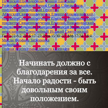
Печерский
Преподобномученица Параскева
Римская
Священномученик Сергий Стрельников,
пресвитер
Преподобный Геронтий
Афонский
Священномученик Ермипп Никомидийский,
пресвитер
Священномученик Ермократ Никомидийский,
пресвитер
Священномученик Ермолай Никомидийский,
пресвитер
Мученица Ореозила
Феодосий Кавказский,
иеросхимонах
Преподобный Исаакий Святогорский
Гал.5:22-6:2, Лк.6:17–23, Рим.15:30–33, Мф.17:24–18:4
Мысли Феофана Затворника
подробнее
Полная версия православного календаря