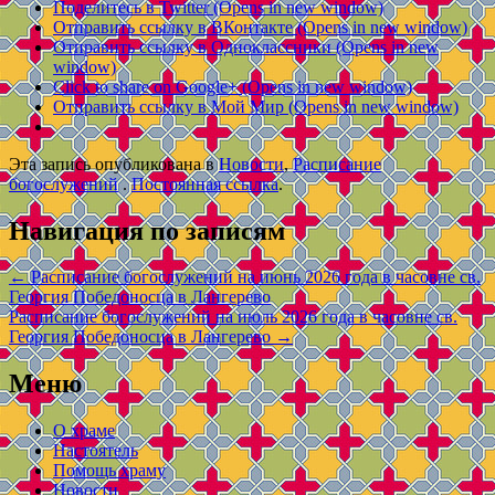
Поделитесь в Twitter (Opens in new window)
Отправить ссылку в ВКонтакте (Opens in new window)
Отправить ссылку в Одноклассники (Opens in new
window)
Click to share on Google+ (Opens in new window)
Отправить ссылку в Мой Мир (Opens in new window)
Эта запись опубликована в
Новости
,
Расписание
богослужений
.
Постоянная ссылка
.
Навигация по записям
←
Расписание богослужений на июнь 2026 года в часовне св.
Георгия Победоносца в Лангерево
Расписание богослужений на июль 2026 года в часовне св.
Георгия Победоносца в Лангерево
→
Меню
О храме
Настоятель
Помощь храму
Новости