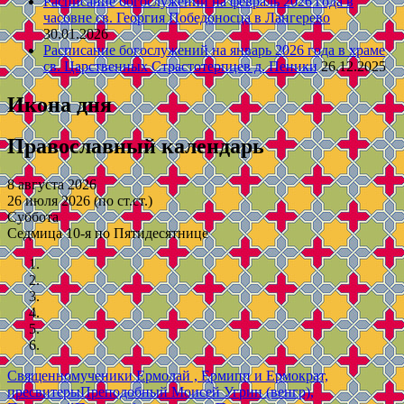
Расписание богослужений на февраль 2026 года в
часовне св. Георгия Победоносца в Лангерево
30.01.2026
Расписание богослужений на январь 2026 года в храме
св. Царственных Страстотерпцев д. Пеники
26.12.2025
Икона дня
Православный календарь
8 августа 2026
26 июля 2026 (по ст.ст.)
Суббота
Седмица 10-я по Пятидесятнице
Священномученики Ермолай , Ермипп и Ермократ,
пресвитеры
Преподобный Моисей Угрин (венгр),